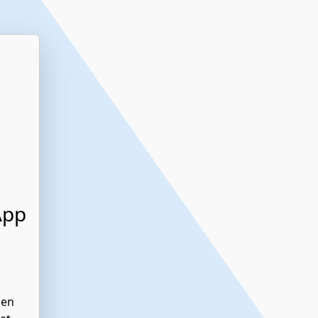
App
den