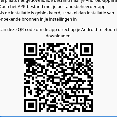
Verplaats het gedownloade bestand naar je Android-appara
Open het APK-bestand met je bestandsbeheerder-app
Als de installatie is geblokkeerd, schakel dan installatie van
onbekende bronnen in je instellingen in
can deze QR-code om de app direct op je Android-telefoon 
downloaden: