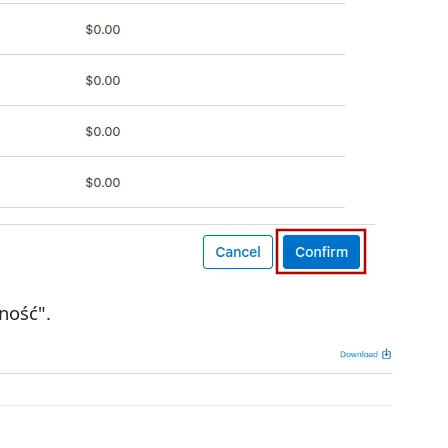
ność".