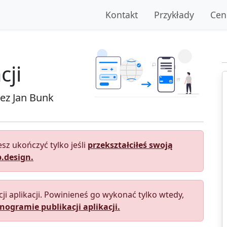
Kontakt
Przykłady
Cen
cji
zez
Jan Bunk
sz ukończyć tylko jeśli
przekształciłeś swoją
.design.
cji aplikacji. Powinieneś go wykonać tylko wtedy,
ogramie publikacji aplikacji.