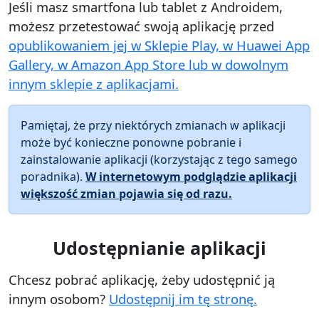
Jeśli masz smartfona lub tablet z Androidem,
możesz przetestować swoją aplikację przed
opublikowaniem jej w Sklepie Play,
w Huawei App
Gallery,
w Amazon App Store
lub w dowolnym
innym sklepie z aplikacjami.
Pamiętaj, że przy niektórych zmianach w aplikacji
może być konieczne ponowne pobranie i
zainstalowanie aplikacji (korzystając z tego samego
poradnika).
W internetowym podglądzie aplikacji
większość zmian pojawia się od razu.
Udostępnianie aplikacji
Chcesz pobrać aplikację, żeby udostępnić ją
innym osobom?
Udostępnij im tę stronę.