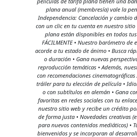
películas de tarifa plana tienen una ban
plana anual (membresía) vale la pena
Independencia: Cancelación y cambio 
con un clic en tu cuenta en nuestro sitio
plana están disponibles en todos tu
FÁCILMENTE • Nuestro barómetro de es
acorde a tu estado de ánimo • Busca ráp
o duración • Gana nuevas perspectivas
reproducción temáticas • Además, nues
con recomendaciones cinematográficas 
tráiler para tu elección de película • Id
o con subtítulos en alemán • Gana co
favoritas en redes sociales con tu enlac
nuestro sitio web y recibe un crédito po
de forma justa • Novedades creativas (
para nuevos contenidos mediáticos) • T
bienvenidos y se incorporan al desarroll