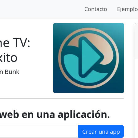
Contacto
Ejemplo
ne TV:
xito
an Bunk
 web en una aplicación.
Crear una app