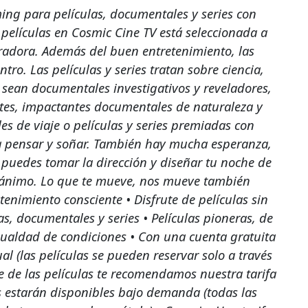
ing para películas, documentales y series con
 películas en Cosmic Cine TV está seleccionada a
iradora. Además del buen entretenimiento, las
tro. Las películas y series tratan sobre ciencia,
Ya sean documentales investigativos y reveladores,
ntes, impactantes documentales de naturaleza y
 de viaje o películas y series premiadas con
a a pensar y soñar. También hay mucha esperanza,
uedes tomar la dirección y diseñar tu noche de
 ánimo. Lo que te mueve, nos mueve también
nimiento consciente • Disfrute de películas sin
, documentales y series • Películas pioneras, de
igualdad de condiciones • Con una cuenta gratuita
al (las películas se pueden reservar solo a través
te de las películas te recomendamos nuestra tarifa
s estarán disponibles bajo demanda (todas las