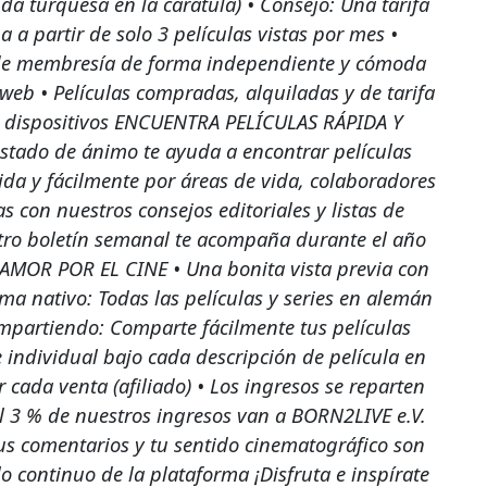
da turquesa en la carátula) • Consejo: Una tarifa
 a partir de solo 3 películas vistas por mes •
de membresía de forma independiente y cómoda
 web • Películas compradas, alquiladas y de tarifa
s dispositivos ENCUENTRA PELÍCULAS RÁPIDA Y
tado de ánimo te ayuda a encontrar películas
ida y fácilmente por áreas de vida, colaboradores
 con nuestros consejos editoriales y listas de
tro boletín semanal te acompaña durante el año
AMOR POR EL CINE • Una bonita vista previa con
ioma nativo: Todas las películas y series en alemán
mpartiendo: Comparte fácilmente tus películas
e individual bajo cada descripción de película en
r cada venta (afiliado) • Los ingresos se reparten
el 3 % de nuestros ingresos van a BORN2LIVE e.V.
us comentarios y tu sentido cinematográfico son
o continuo de la plataforma ¡Disfruta e inspírate