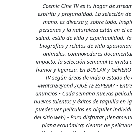
Cosmic Cine TV es tu hogar de stream
espíritu y profundidad. La selección de
mano, es diversa y, sobre todo, insp
personas y la naturaleza están en el cen
salud, estilo de vida y espiritualidad. 
biografías y relatos de vida apasiona
animales, conmovedores documentales
impacto: la selección semanal te invit
humor y ligereza. En BUSCAR y GÉNERO p
TV según áreas de vida o estado de
#watchBeyond ¿QUÉ TE ESPERA? • Entrete
anuncios • Cada semana nuevas películas
nuevos talentos y éxitos de taquilla en 
puedes ver películas en alquiler individu
del sitio web) • Para disfrutar plenamen
plana económica; cientos de película