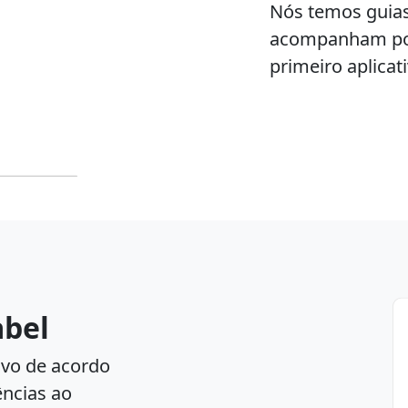
Nós temos guias
acompanham por
primeiro aplicati
abel
tivo de acordo
ências ao