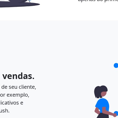
 vendas.
e seu cliente,
 por exemplo,
icativos e
ush.