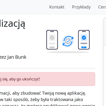
Kontakt
Przykłady
Cen
izacją
rzez
Jan Bunk
 się, aby go ukończyć!
macji, aby zbudować Twoją nową aplikację.
w taki sposób, żeby była traktowana jako
 To oznacza, że możesz opublikować nową wersję