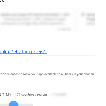
inku, żeby tam przejść.