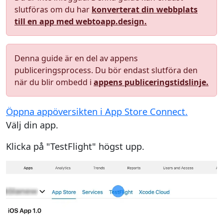
slutföras om du har
konverterat din webbplats
till en app med webtoapp.design.
Denna guide är en del av appens
publiceringsprocess. Du bör endast slutföra den
när du blir ombedd i
appens publiceringstidslinje.
Öppna appöversikten i App Store Connect.
Välj din app.
Klicka på "TestFlight" högst upp.