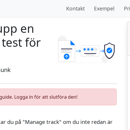
Kontakt
Exempel
Pr
 upp en
 test för
Bunk
uide. Logga in för att slutföra den!
ckar du på "Manage track" om du inte redan är