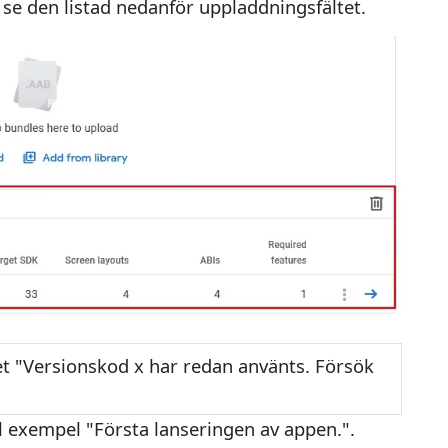
u se den listad nedanför uppladdningsfältet.
t "Versionskod x har redan använts. Försök
l exempel "Första lanseringen av appen.".